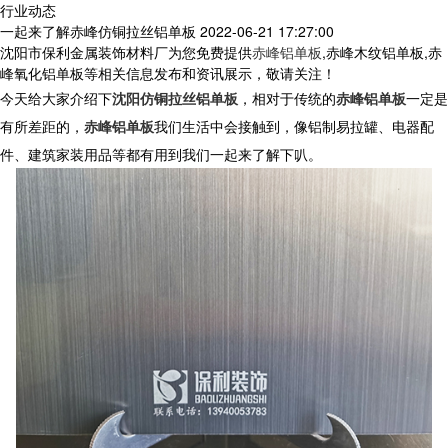
行业动态
一起来了解赤峰仿铜拉丝铝单板
2022-06-21 17:27:00
沈阳市保利金属装饰材料厂为您免费提供
赤峰铝单板
,赤峰木纹铝单板,赤
峰氧化铝单板等相关信息发布和资讯展示，敬请关注！
今天给大家介绍下
沈阳仿铜拉丝铝单板
，相对于传统的
赤峰铝单板
一定是
有所差距的，
赤峰铝单板
我们生活中会接触到，像铝制易拉罐、电器配
件、建筑家装用品等都有用到我们一起来了解下叭。