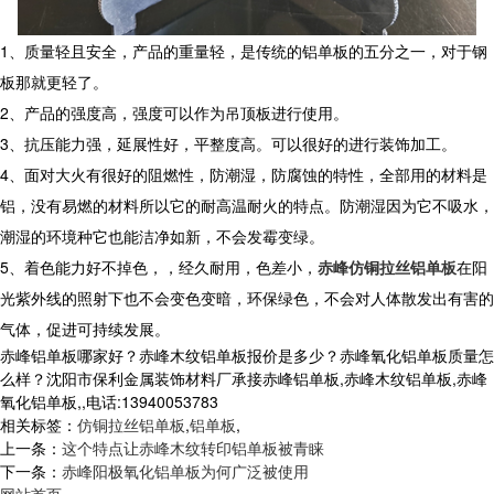
1、质量轻且安全，产品的重量轻，是传统的铝单板的五分之一，对于钢
板那就更轻了。
2、产品的强度高，强度可以作为吊顶板进行使用。
3、抗压能力强，延展性好，平整度高。可以很好的进行装饰加工。
4、面对大火有很好的阻燃性，防潮湿，防腐蚀的特性，全部用的材料是
铝，没有易燃的材料所以它的耐高温耐火的特点。防潮湿因为它不吸水，
潮湿的环境种它也能洁净如新，不会发霉变绿。
5、着色能力好不掉色，，经久耐用，色差小，
赤峰仿铜拉丝铝单板
在阳
光紫外线的照射下也不会变色变暗，环保绿色，不会对人体散发出有害的
气体，促进可持续发展。
赤峰铝单板哪家好？赤峰木纹铝单板报价是多少？赤峰氧化铝单板质量怎
么样？沈阳市保利金属装饰材料厂承接赤峰铝单板,赤峰木纹铝单板,赤峰
氧化铝单板,,电话:13940053783
相关标签：
仿铜拉丝铝单板
,
铝单板
,
上一条：
这个特点让赤峰木纹转印铝单板被青睐
下一条：
赤峰阳极氧化铝单板为何广泛被使用
网站首页