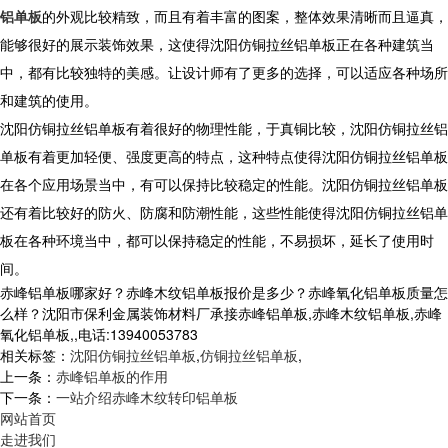
铝单板
的外观比较精致，而且有着丰富的图案，整体效果清晰而且逼真，
能够很好的展示装饰效果，这使得沈阳仿铜拉丝铝单板正在各种建筑当
中，都有比较独特的美感。让设计师有了更多的选择，可以适应各种场所
和建筑的使用。
沈阳仿铜拉丝铝单板有着很好的物理性能，于真铜比较，沈阳仿铜拉丝铝
单板有着更加轻便、强度更高的特点，这种特点使得沈阳仿铜拉丝铝单板
在各个应用场景当中，有可以保持比较稳定的性能。沈阳仿铜拉丝铝单板
还有着比较好的防火、防腐和防潮性能，这些性能使得沈阳仿铜拉丝铝单
板在各种环境当中，都可以保持稳定的性能，不易损坏，延长了使用时
间。
赤峰铝单板哪家好？赤峰木纹铝单板报价是多少？赤峰氧化铝单板质量怎
么样？沈阳市保利金属装饰材料厂承接赤峰铝单板,赤峰木纹铝单板,赤峰
氧化铝单板,,电话:13940053783
相关标签：
沈阳仿铜拉丝铝单板
,
仿铜拉丝铝单板
,
上一条：
赤峰铝单板的作用
下一条：
一站介绍赤峰木纹转印铝单板
网站首页
走进我们