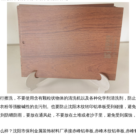
行擦洗，不要使用含有颗粒状物体的清洗机以及各种化学剂清洗剂，防止
衣粉等强酸碱性的去污剂。也要防止沈阳木纹转印铝单板受到碰撞，避免
做到防晒防雨，要放在通风处，不要放在土堆或者沙子里，避免受到腐蚀
沈阳市保利金属装饰材料厂承接赤峰铝单板,赤峰木纹铝单板,赤峰氧化铝单板