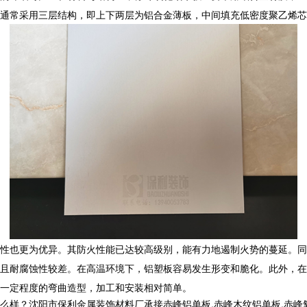
通常采用三层结构，即上下两层为铝合金薄板，中间填充低密度聚乙烯芯
性也更为优异。其防火性能已达较高级别，能有力地遏制火势的蔓延。同
且耐腐蚀性较差。在高温环境下，铝塑板容易发生形变和脆化。此外，在
一定程度的弯曲造型，加工和安装相对简单。
沈阳市保利金属装饰材料厂承接赤峰铝单板,赤峰木纹铝单板,赤峰氧化铝单板