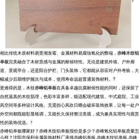
?
相比传统木质材料易受潮发霉、金属材料易腐蚀氧化的弊端，
赤峰木纹铝
单板
完美融合了木材质感与金属的耐候特性。无论是建筑外墙、户外廊
道、景观亭台，还是阳台护栏、门头装饰，它都能从容应对户外考验，大
幅减少后期维护频次与成本，使用寿命远超普通装饰材料。?
更难得的是，
木纹
赤峰铝单板
在具备卓越抗腐耐候性能的同时，还保留了
自然逼真的木纹肌理，色彩丰富多样，能适配现代建筑、中式庭院、工业
风空间等多种设计风格。无需担心风吹日晒会破坏装饰效果，让每一处户
外空间都既能彰显格调，又能长久保持整洁美观，成为兼具实用性与观赏
性的装饰优选。
?
赤峰铝单板哪家好？赤峰木纹铝单板报价是多少？赤峰氧化铝单板质量怎
么样？沈阳市保利金属装饰材料厂承接赤峰铝单板,赤峰木纹铝单板,赤峰