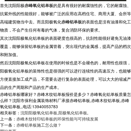
首先沈阳阳极
赤峰氧化铝单板
的是具有很好的耐腐蚀性的，它的耐腐蚀、
抗紫外线的性能很好，能够被广泛的应用在高档住宅、商用大厦、会所等
高端建筑物当中去。而且阳极氧化
赤峰铝单板
的表面也是没有油漆和化工
物质，不会产生任何有毒的气体，复合消防环保的要求。
其次沈阳阳极氧化铝单板的表面硬度也很高的，抗刮性能很好避免无油漆
覆盖，能够保留铝单板的金属管着，突出现代的金属感，提高产品的档次
和附加值。
然后沈阳阳极氧化铝单板在使用的时候也是不会褪色的，耐用性也很强，
阳极氧化铝单板的装饰性也是很强的可以进行连续性的高速压力，也能够
方便直接加工成产品，不需要去进行复杂的表面处理，可以大大的缩减产
品的生产周期和产品的生产成本。
赤峰铝单板哪家好？赤峰木纹铝单板报价是多少？赤峰氧化铝单板质量怎
么样？沈阳市保利金属装饰材料厂承接赤峰铝单板,赤峰木纹铝单板,赤峰
氧化铝单板,,电话:13940053783
相关标签：
沈阳阳极氧化铝单板
,
阳极氧化铝单板
,
上一条：
赤峰木纹转印铝单板的环保性能与可持续发展
下一条：
赤峰铝单板施工怎么做？
网站首页